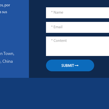
os, por
s sus
an Town,
e, China
SUBMIT