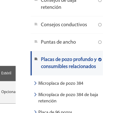
Consejos de baja
retención
Consejos conductivos
Puntas de ancho
Placas de pozo profundo y
consumibles relacionados
Estéril
Embalaje
CS
Microplaca de pozo 384
Opcional
2 unidades/bolsa
100 piezas/CS
Microplaca de pozo 384 de baja
retención
Placa de 96 pozos