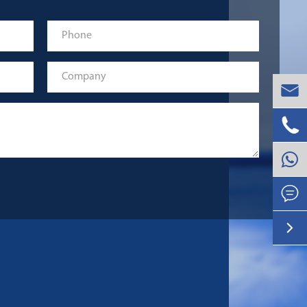



