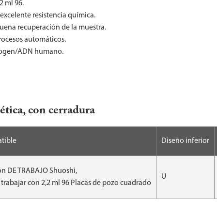
 ml 96.
xcelente resistencia química.
buena recuperación de la muestra.
procesos automáticos.
Pyrogen/ADN humano.
ética, con cerradura
tible
Diseño inferior
ón DE TRABAJO Shuoshi,
U
trabajar con 2,2 ml 96 Placas de pozo cuadrado