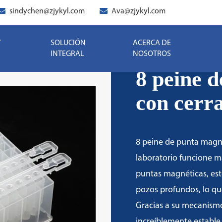
sindychen@zjykyl.com
Ava@zjykyl.com
Y
SOLUCIÓN
ACERCA DE
INTEGRAL
NOSOTROS
8 peine 
con cerr
8 peine de punta magné
laboratorio funcione m
puntas magnéticas, est
pozos profundos, lo que
Gracias a su mecanismo
increíblemente estable 