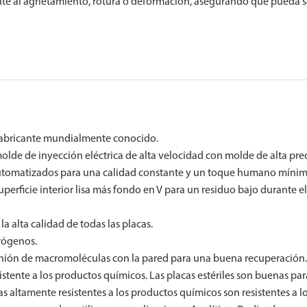
nte al agrietamiento, rotura o deformación, asegurando que pueda 
fabricante mundialmente conocido.
e de inyección eléctrica de alta velocidad con molde de alta prec
 automatizados para una calidad constante y un toque humano mínim
perficie interior lisa más fondo en V para un residuo bajo durante e
a alta calidad de todas las placas.
irógenos.
 unión de macromoléculas con la pared para una buena recuperación
sistente a los productos químicos. Las placas estériles son buenas par
cas altamente resistentes a los productos químicos son resistentes a l