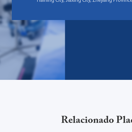
Haining City, Jiaxing City, Zhejiang Provinc
Relacionado Plac