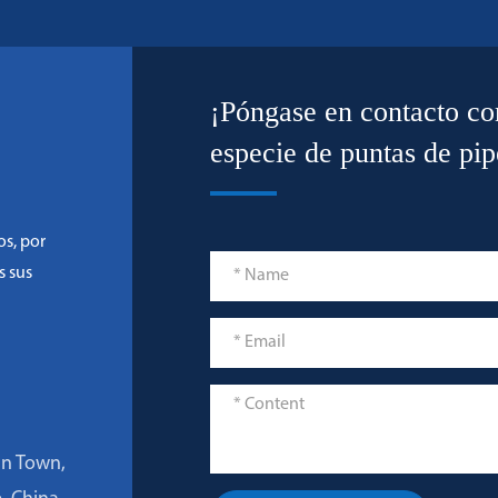
¡Póngase en contacto co
especie de puntas de pi
os, por
s sus
an Town,