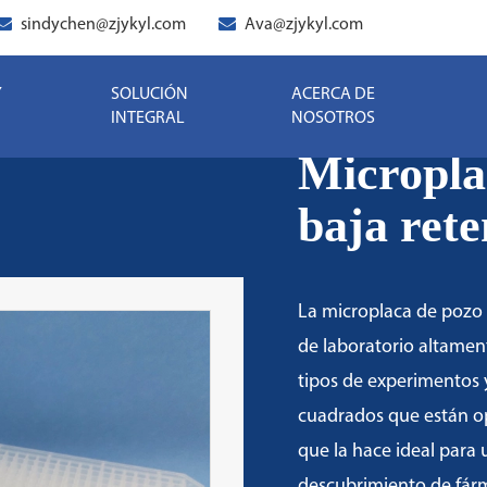
sindychen@zjykyl.com
Ava@zjykyl.com
Y
SOLUCIÓN
ACERCA DE
INTEGRAL
NOSOTROS
Micropla
baja rete
La microplaca de pozo
de laboratorio altamen
tipos de experimentos 
cuadrados que están op
que la hace ideal para 
descubrimiento de fárm