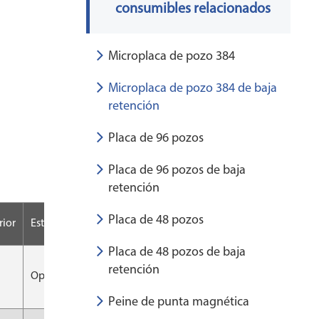
consumibles relacionados
Microplaca de pozo 384
Microplaca de pozo 384 de baja
retención
Placa de 96 pozos
Placa de 96 pozos de baja
retención
Placa de 48 pozos
rior
Estéril
Embalaje
CS
Placa de 48 pozos de baja
retención
Opcional
10 piezas/bolsa
100 piezas/CS
Peine de punta magnética