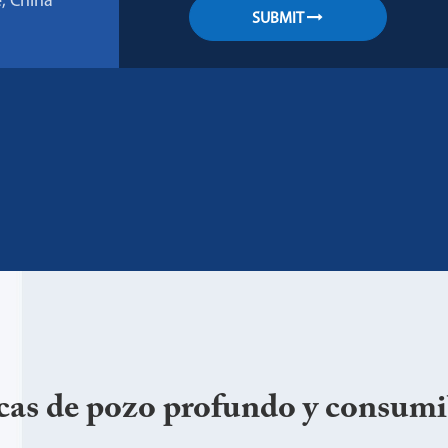
e, China
SUBMIT
as de pozo profundo y consumi