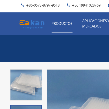
+86-0573-8797-9518
+86 19941028769
APLICACIONES 
PRODUCTOS
MERCADOS