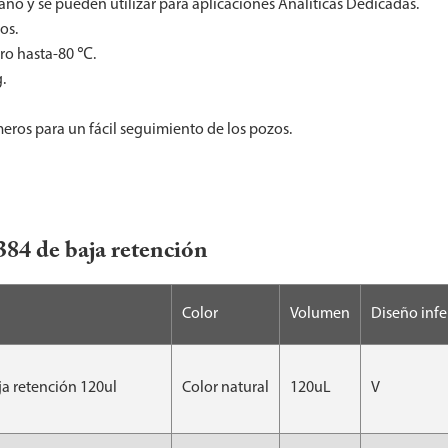
no y se pueden utilizar para aplicaciones Analíticas Dedicadas.
os.
ro hasta-80 ℃.
.
meros para un fácil seguimiento de los pozos.
384 de baja retención
Color
Volumen
Diseño infe
a retención 120ul
Color natural
120uL
V