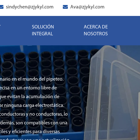
sindychen@zjykyl.com
Ava@zjykyl.com
Y
SOLUCIÓN
ACERCA DE
INTEGRAL
NOSOTROS
nario en el mundo del pipeteo.
recisa en un entorno libre de
 que evitan la acumulación de
or ninguna carga electrostática.
 conductoras y no conductoras, lo
Además, son compatibles con una
les y eficientes para diversas