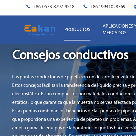
+86-0573-8797-9518
+86 19941028769
APLICACIONES 
PRODUCTOS
MERCADOS
Consejos conductivos
Las puntas conductoras de pipeta son un desarrollo revolucio
Estos consejos facilitan la transferencia de líquido precisa y p
electrostática. Están compuestos por materiales conductores
estática, lo que garantiza que la muestra no se vea afectada p
Estas puntas combinan los beneficios de las puntas de pipeta
que proporciona una experiencia de pipeteo sin problemas. 
amplia gama de equipos de laboratorio, lo que los hace versáti