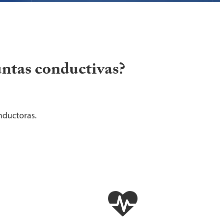
untas conductivas?
onductoras.