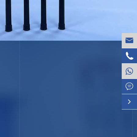



