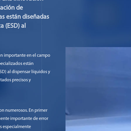
gación de
das están diseñadas
a (ESD) al
ón importante en el campo
pecializados están
SD) al dispensar líquidos y
tados precisos y
son numerosos. En primer
uente importante de error
es especialmente