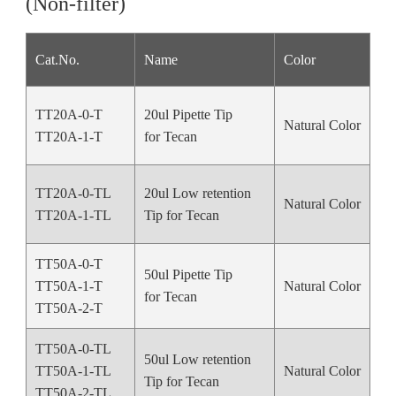
(Non-filter)
Cat.No.
Name
Color
Vo
TT20A-0-T
20ul Pipette Tip
Natural Color
20
TT20A-1-T
for Tecan
TT20A-0-TL
20ul Low retention
Natural Color
20
TT20A-1-TL
Tip for Tecan
TT50A-0-T
50ul Pipette Tip
TT50A-1-T
Natural Color
50
for Tecan
TT50A-2-T
TT50A-0-TL
50ul Low retention
TT50A-1-TL
Natural Color
50
Tip for Tecan
TT50A-2-TL